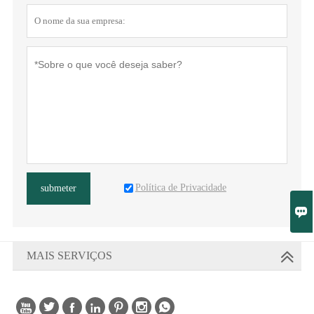
Política de Privacidade
submeter

MAIS SERVIÇOS
Direitos autorais © Fujian Fancy Clock & Watch Co.,Ltd






