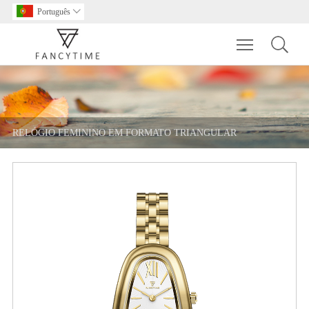
Português

Toggle main m
RELÓGIO FEMININO EM FORMATO TRIANGULAR