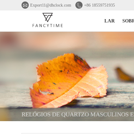


Export11@dhclock.com
+86 18559751935
LAR
SOB
RELÓGIOS DE QUARTZO MASCULINOS 