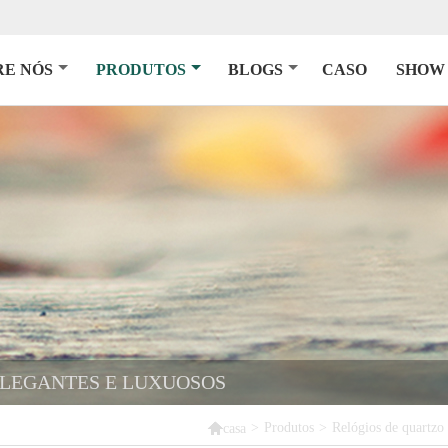
RE NÓS
PRODUTOS
BLOGS
CASO
SHOW 
ELEGANTES E LUXUOSOS

>
Produtos
>
Relógios de quartzo
casa