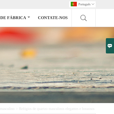
Português

DE FÁBRICA
CONTATE-NOS

 masculino
>
Relógios de quartzo masculinos elegantes e luxuosos