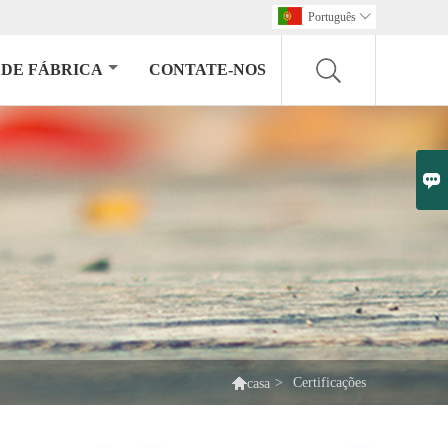
Português

DE FÁBRICA
CONTATE-NOS


>
Certificações
casa