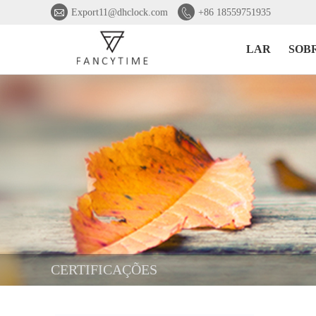


Export11@dhclock.com
+86 18559751935
LAR
SOB
CERTIFICAÇÕES