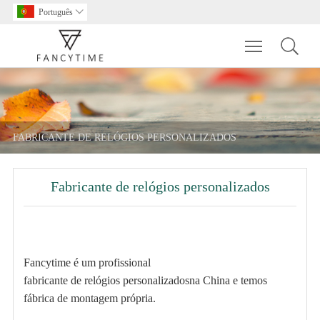
Português

Toggle main m
FABRICANTE DE RELÓGIOS PERSONALIZADOS
Fabricante de relógios personalizados
Fancytime é um profissional
fabricante de relógios personalizados
na China e temos
fábrica de montagem própria.