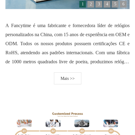
1
2
3
4
5
6
A Fancytime é uma fabricante e fornecedora líder de relógios
personalizados na China, com 15 anos de experiência em OEM e
ODM. Todos os nossos produtos possuem certificações CE e
RoHS, atendendo aos padrões internacionais. Com uma fábrica
de 1000 metros quadrados livre de poeira, produzimos relógios
personalizados para clientes em 34 países e somos parceiros de
Mais >>
algumas empresas renomadas mundialmente. Nossa missão:
Alcançar a dupla felicidade de todos os colaboradores, ao mesmo
tempo em que, por meio da inovação científica e tecnológica,
fornecemos produtos de alta qualidade, alto padrão e tecnologia
de ponta, além de soluções completas para clientes exigentes.
Nosso objetivo é ajudar a marca a atingir sua missão e fazer com
que o mundo se apaixone pela manufatura inteligente na China.