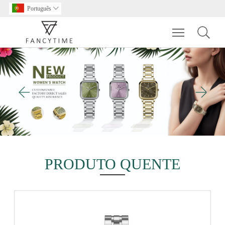
Português

Toggle main m
PRODUTO QUENTE