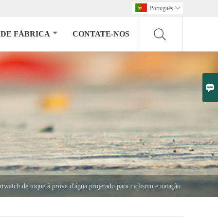
Português

DE FÁBRICA
CONTATE-NOS

twatch de toque à prova d'água projetado para ciclismo e natação