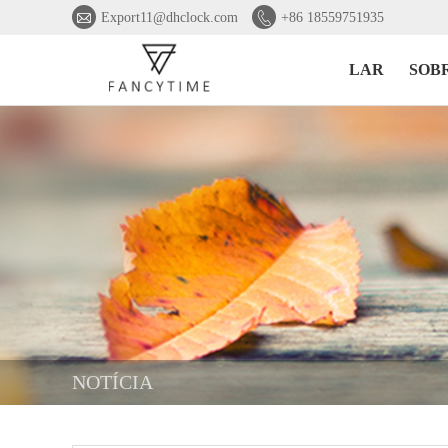


Export11@dhclock.com
+86 18559751935
LAR
SOB
NOTÍCIA