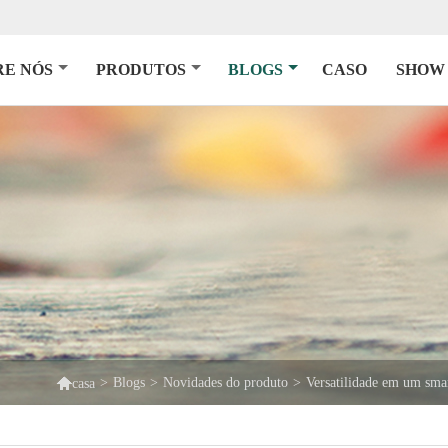
RE NÓS
PRODUTOS
BLOGS
CASO
SHOW 

>
Blogs
>
Novidades do produto
>
Versatilidade em um smar
casa